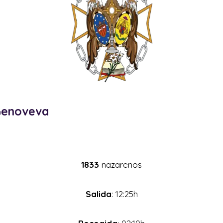
Genoveva
1833
nazarenos
Salida
: 12:25h