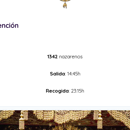
ención
1342
nazarenos
Salida
: 14:45h
Recogida
: 23:15h