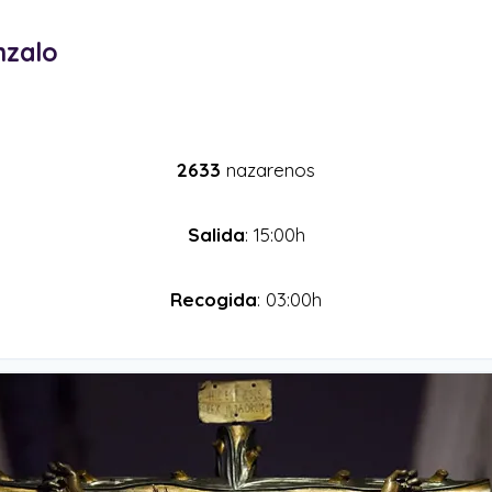
nzalo
2633
nazarenos
Salida
: 15:00h
Recogida
: 03:00h