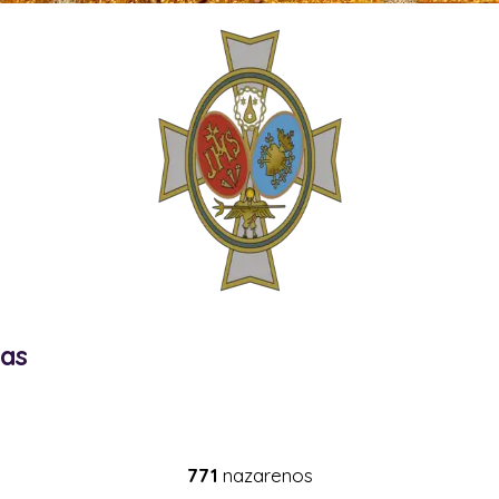
nas
771
nazarenos