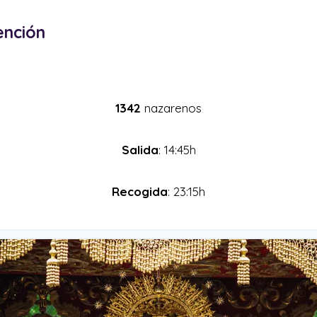
ención
1342
nazarenos
Salida
: 14:45h
Recogida
: 23:15h