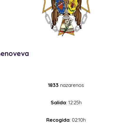
Genoveva
1833
nazarenos
Salida
: 12:25h
Recogida
: 02:10h