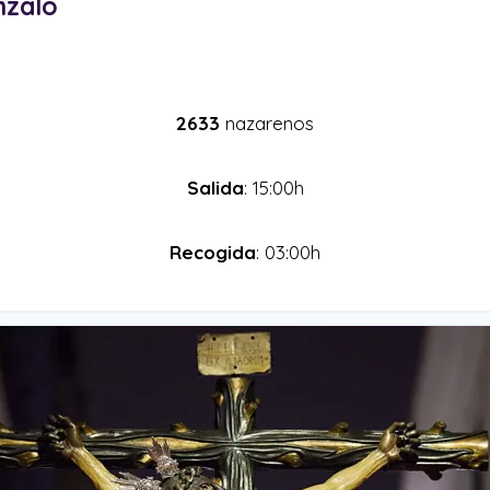
nzalo
2633
nazarenos
Salida
: 15:00h
Recogida
: 03:00h