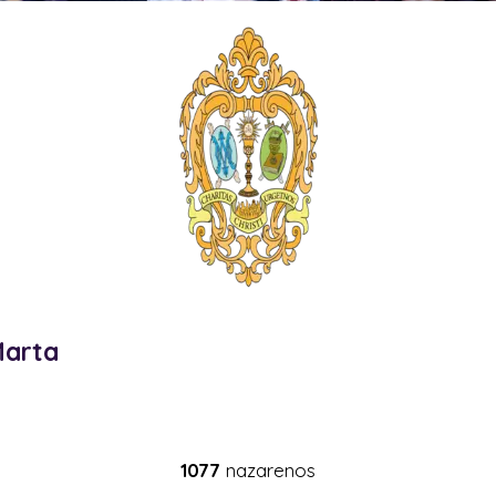
Marta
1077
nazarenos